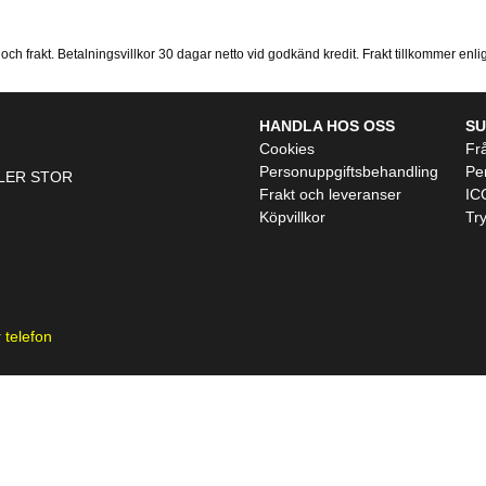
ch frakt. Betalningsvillkor 30 dagar netto vid godkänd kredit. Frakt tillkommer enligt 
HANDLA HOS OSS
S
Cookies
Fr
Personuppgiftsbehandling
Per
LLER STOR
Frakt och leveranser
ICC
Köpvillkor
Tr
r
telefon