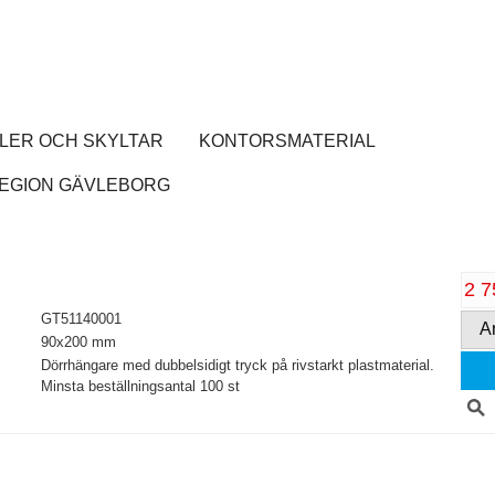
LER OCH SKYLTAR
KONTORSMATERIAL
EGION GÄVLEBORG
2 7
GT51140001
A
90x200 mm
Dörrhängar­e med dubbelsidi­gt tryck på rivstarkt plastmater­ial.
Minsta beställnin­gsantal 100 st