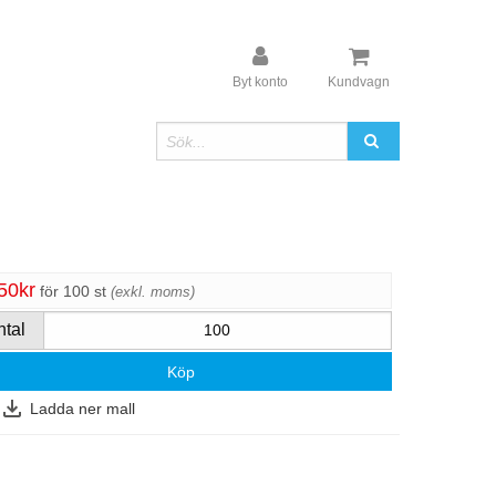
Byt konto
Kundvagn
50kr
för 100 st
exkl. moms
ntal
Köp
Ladda ner mall