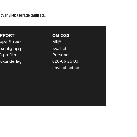
vår viktbaserade tarifflista.
UPPORT
OM OSS
ågor & svar
Miljö
sonlig hjälp
Kvalitet
-profiler
Personal
yckunderlag
026-66 25 00
gavleoffset.se